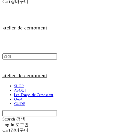
Cart
장바구니
atelier de cemoment
atelier de cemoment
SHOP
ABOUT
Les Temps de Cemoment
Q&A
GUIDE
Search
검색
Log In
로그인
Cart
장바구니