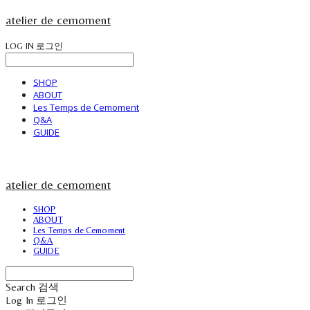
atelier de cemoment
LOG IN
로그인
SHOP
ABOUT
Les Temps de Cemoment
Q&A
GUIDE
atelier de cemoment
SHOP
ABOUT
Les Temps de Cemoment
Q&A
GUIDE
Search
검색
Log In
로그인