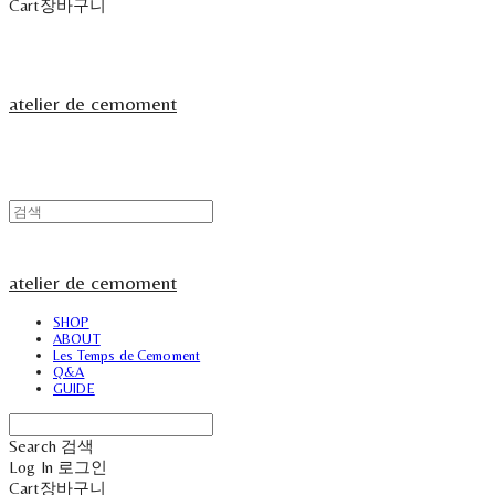
Cart
장바구니
atelier de cemoment
atelier de cemoment
SHOP
ABOUT
Les Temps de Cemoment
Q&A
GUIDE
Search
검색
Log In
로그인
Cart
장바구니