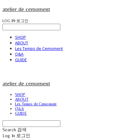
atelier de cemoment
LOG IN
로그인
SHOP
ABOUT
Les Temps de Cemoment
Q&A
GUIDE
atelier de cemoment
SHOP
ABOUT
Les Temps de Cemoment
Q&A
GUIDE
Search
검색
Log In
로그인