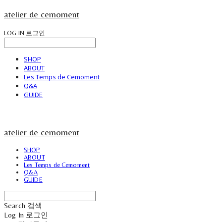
atelier de cemoment
LOG IN
로그인
SHOP
ABOUT
Les Temps de Cemoment
Q&A
GUIDE
atelier de cemoment
SHOP
ABOUT
Les Temps de Cemoment
Q&A
GUIDE
Search
검색
Log In
로그인