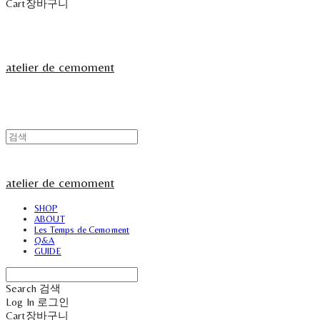
Cart
장바구니
atelier de cemoment
atelier de cemoment
SHOP
ABOUT
Les Temps de Cemoment
Q&A
GUIDE
Search
검색
Log In
로그인
Cart
장바구니