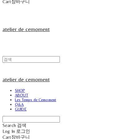
Cart
장바구니
atelier de cemoment
atelier de cemoment
SHOP
ABOUT
Les Temps de Cemoment
Q&A
GUIDE
Search
검색
Log In
로그인
Cart
장바구니