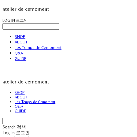
atelier de cemoment
LOG IN
로그인
SHOP
ABOUT
Les Temps de Cemoment
Q&A
GUIDE
atelier de cemoment
SHOP
ABOUT
Les Temps de Cemoment
Q&A
GUIDE
Search
검색
Log In
로그인