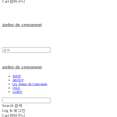
Cart
장바구니
atelier de cemoment
atelier de cemoment
SHOP
ABOUT
Les Temps de Cemoment
Q&A
GUIDE
Search
검색
Log In
로그인
Cart
장바구니