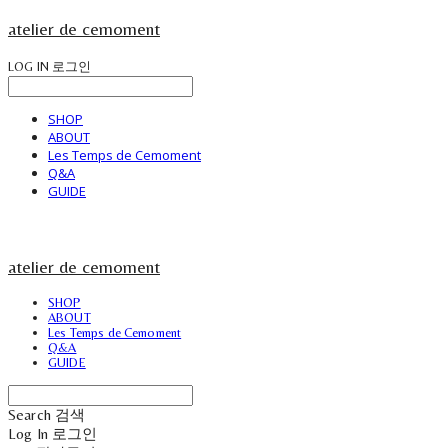
atelier de cemoment
LOG IN
로그인
SHOP
ABOUT
Les Temps de Cemoment
Q&A
GUIDE
atelier de cemoment
SHOP
ABOUT
Les Temps de Cemoment
Q&A
GUIDE
Search
검색
Log In
로그인